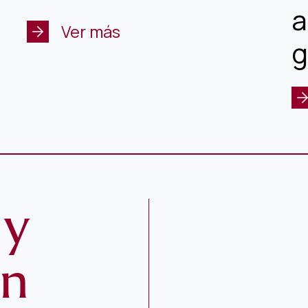
a
Ver más
g
 y
ón