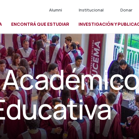
Alumni
Institucional
Donar
A
ENCONTRÁ QUE ESTUDIAR
INVESTIGACIÓN Y PUBLICA
io
 Académico
Educativa