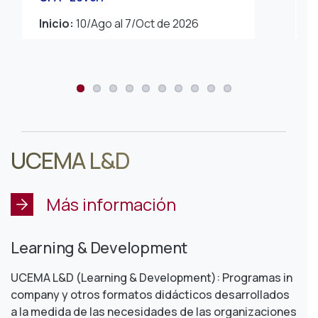
Inicio:
10/Ago al 7/Oct de 2026
I
UCEMA L&D
Más información
Learning & Development
UCEMA L&D (Learning & Development): Programas in
company y otros formatos didácticos desarrollados
a la medida de las necesidades de las organizaciones