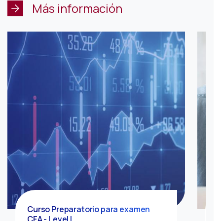
Más información
Curso Preparatorio para examen
CFA - Level I
B