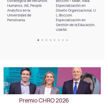
Estratégica de Recursos
Bocconi – Milán, Italia.
U
Humanos, IAE. People
Especialización en
Analytics en la
Diseño Organizacional, U.
Universidad de
L. Bocconi.
Pensilvania.
Especialización en
Gestión de la Educación,
UdeSA.
Premio CHRO 2026