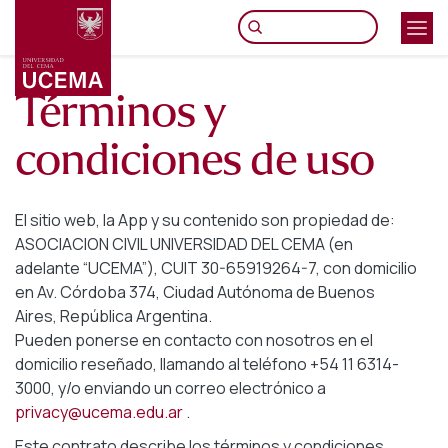
Skip
to
main
content
Términos y
condiciones de uso
El sitio web, la App y su contenido son propiedad de:
ASOCIACION CIVIL UNIVERSIDAD DEL CEMA (en
adelante “UCEMA”), CUIT 30-65919264-7, con domicilio
en Av. Córdoba 374, Ciudad Autónoma de Buenos
Aires, República Argentina.
Pueden ponerse en contacto con nosotros en el
domicilio reseñado, llamando al teléfono +54 11 6314-
3000, y/o enviando un correo electrónico a
privacy@ucema.edu.ar
.
Este contrato describe los términos y condiciones