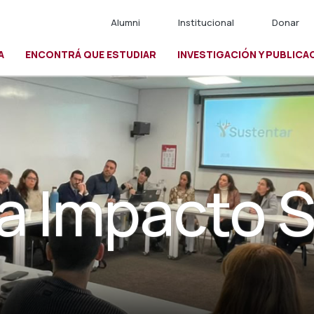
Alumni
Institucional
Donar
A
ENCONTRÁ QUE ESTUDIAR
INVESTIGACIÓN Y PUBLICA
io
 Impacto S