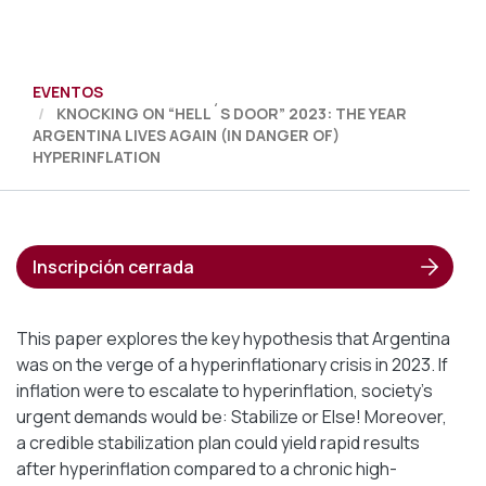
EVENTOS
KNOCKING ON “HELL´S DOOR” 2023: THE YEAR
ARGENTINA LIVES AGAIN (IN DANGER OF)
HYPERINFLATION
Inscripción cerrada
This paper explores the key hypothesis that Argentina
was on the verge of a hyperinflationary crisis in 2023. If
inflation were to escalate to hyperinflation, society's
urgent demands would be: Stabilize or Else! Moreover,
a credible stabilization plan could yield rapid results
after hyperinflation compared to a chronic high-