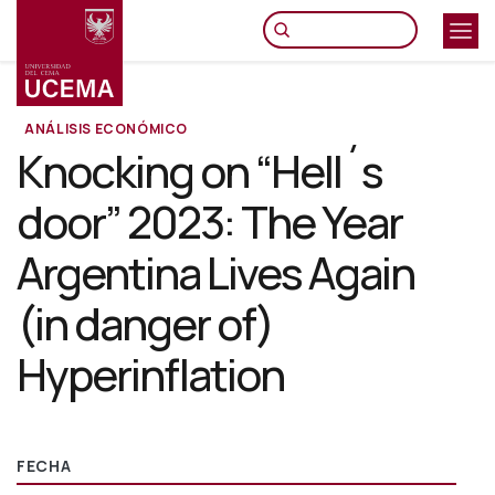
Pasar
al
contenido
principal
ANÁLISIS ECONÓMICO
Knocking on “Hell´s
door” 2023: The Year
Argentina Lives Again
(in danger of)
Hyperinflation
FECHA