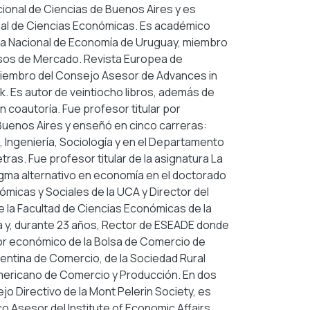
ional de Ciencias de Buenos Aires y es
al de Ciencias Económicas. Es académico
a Nacional de Economía de Uruguay, miembro
esos de Mercado. Revista Europea de
 miembro del Consejo Asesor de Advances in
. Es autor de veintiocho libros, además de
n coautoría. Fue profesor titular por
Buenos Aires y enseñó en cinco carreras:
Ingeniería, Sociología y en el Departamento
Letras. Fue profesor titular de la asignatura La
gma alternativo en economía en el doctorado
ómicas y Sociales de la UCA y Director del
la Facultad de Ciencias Económicas de la
ta y, durante 23 años, Rector de ESEADE donde
or económico de la Bolsa de Comercio de
entina de Comercio, de la Sociedad Rural
americano de Comercio y Producción. En dos
o Directivo de la Mont Pelerin Society, es
Asesor del Institute of Economic Affairs