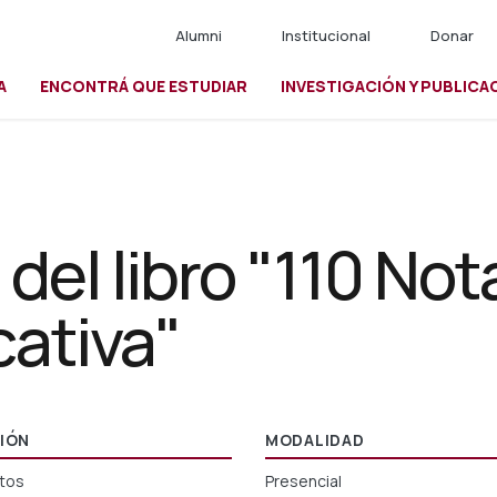
Alumni
Institucional
Donar
A
ENCONTRÁ QUE ESTUDIAR
INVESTIGACIÓN Y PUBLICA
io
del libro "110 Not
cativa"
IÓN
MODALIDAD
tos
Presencial