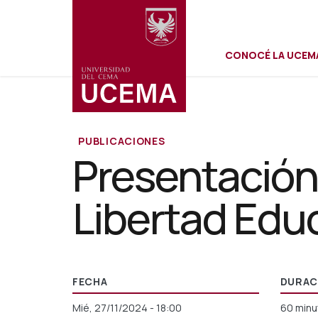
Menú
Pasar
al
contenido
CONOCÉ LA UCEM
principal
secundar
PUBLICACIONES
Presentación 
Libertad Edu
FECHA
DURAC
Mié, 27/11/2024 - 18:00
60 minu