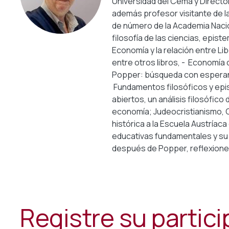
Universidad del Cema y Direct
además profesor visitante de l
de número de la Academia Naci
filosofía de las ciencias, epis
Economía y la relación entre Li
entre otros libros, - Economía d
Popper: búsqueda con esperanz
Fundamentos filosóficos y epi
abiertos, un análisis filosófico 
economía; Judeocristianismo, Ci
histórica a la Escuela Austríac
educativas fundamentales y su 
después de Popper, reflexiones 
Registre su partic