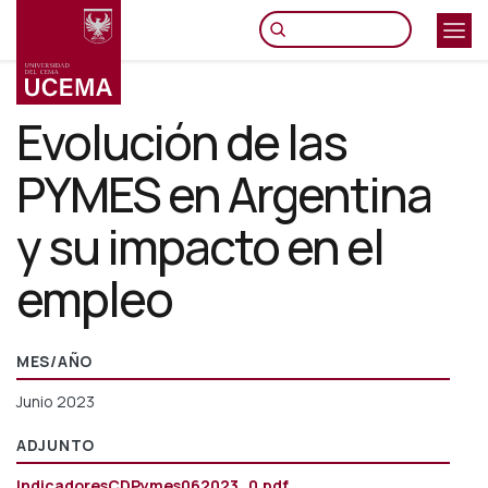
Pasar
al
contenido
principal
Evolución de las
PYMES en Argentina
y su impacto en el
empleo
MES/AÑO
Junio 2023
ADJUNTO
IndicadoresCDPymes062023_0.pdf