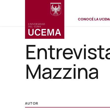
Menú
Pasar
al
contenido
CONOCÉ LA UCEM
principal
secundar
Entrevist
Mazzina
AUTOR