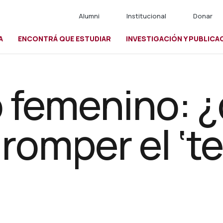
Alumni
Institucional
Donar
A
ENCONTRÁ QUE ESTUDIAR
INVESTIGACIÓN Y PUBLICA
io
 femenino: 
 romper el ‘t