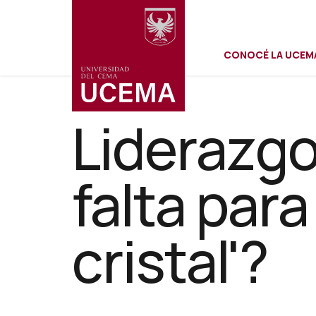
Menú
Pasar
al
contenido
CONOCÉ LA UCEM
principal
secundar
Liderazgo
falta para
cristal'?