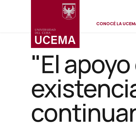
Menú
Pasar
al
contenido
CONOCÉ LA UCEM
principal
secundar
"El apoyo 
existencia
continuar