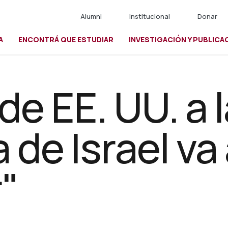
Alumni
Institucional
Donar
A
ENCONTRÁ QUE ESTUDIAR
INVESTIGACIÓN Y PUBLICA
io
de EE. UU. a 
 de Israel va
"