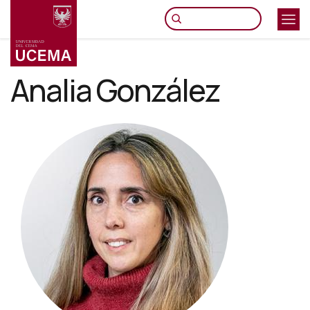
Pasar
al
contenido
principal
Analia González