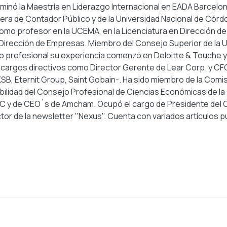
minó la Maestría en Liderazgo Internacional en EADA Barcelon
rera de Contador Público y de la Universidad Nacional de Córd
como profesor en la UCEMA, en la Licenciatura en Dirección d
n Dirección de Empresas. Miembro del Consejo Superior de la 
ito profesional su experiencia comenzó en Deloitte & Touche y
e cargos directivos como Director Gerente de Lear Corp. y CF
KSB, Eternit Group, Saint Gobain-. Ha sido miembro de la Comi
ilidad del Consejo Profesional de Ciencias Económicas de la 
C y de CEO´s de Amcham. Ocupó el cargo de Presidente del 
tor de la newsletter "Nexus". Cuenta con variados artículos p