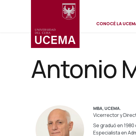
Menú
Pasar
al
contenido
CONOCÉ LA UCEM
principal
secundar
Antonio 
MBA, UCEMA.
Vicerrector y Direc
Se graduó en 1980 d
Especialista en Adm