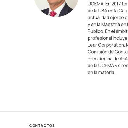
UCEMA. En 2017 ter
de la UBA en la Car
actualidad ejerce 
y en la Maestría e
Público. En el ámb
profesional incluy
Lear Corporation, 
Comisión de Contab
Presidencia de AFA
de la UCEMA y direc
en la materia.
CONTACTOS