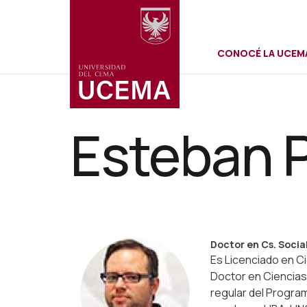
Menú
Pasar
al
contenido
CONOCÉ LA UCEM
principal
secundar
Esteban P
Doctor en Cs. Socia
Es Licenciado en Ci
Doctor en Ciencias 
regular del Progra