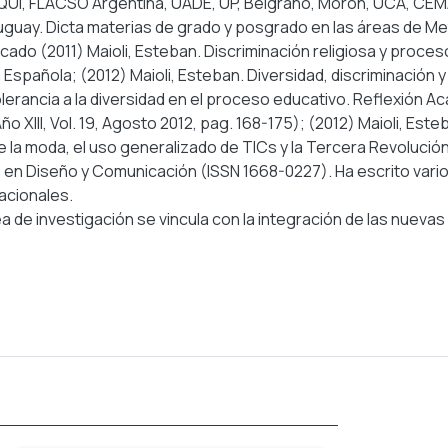
QUI, FLACSO Argentina, UADE, UP, Belgrano, Morón, UCA, CEMA
uay. Dicta materias de grado y posgrado en las áreas de Metod
icado (2011) Maioli, Esteban. Discriminación religiosa y proce
 Española; (2012) Maioli, Esteban. Diversidad, discriminación 
olerancia a la diversidad en el proceso educativo. Reflexión 
ño XIII, Vol. 19, Agosto 2012, pag. 168-175); (2012) Maioli, Est
de la moda, el uso generalizado de TICs y la Tercera Revolució
en Diseño y Comunicación (ISSN 1668-0227). Ha escrito varios
acionales.
a de investigación se vincula con la integración de las nuevas