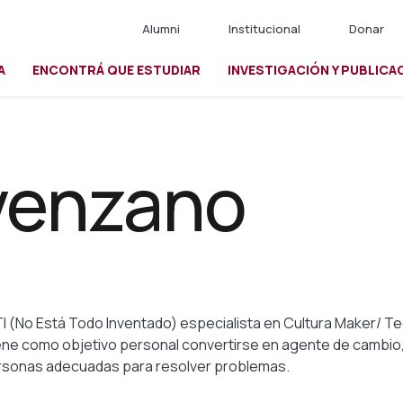
Alumni
Institucional
Donar
A
ENCONTRÁ QUE ESTUDIAR
INVESTIGACIÓN Y PUBLICA
io
venzano
 (No Está Todo Inventado) especialista en Cultura Maker/ Te
tiene como objetivo personal convertirse en agente de cambi
ersonas adecuadas para resolver problemas.