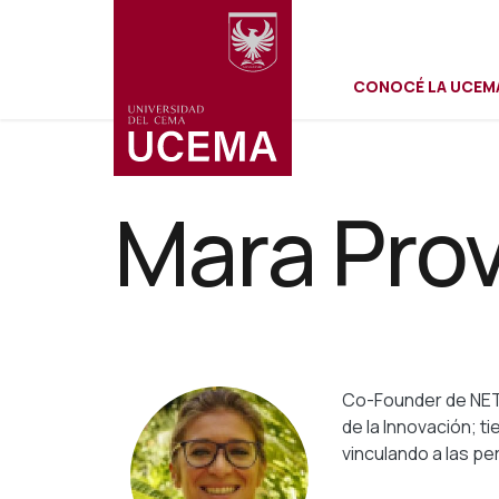
Menú
Pasar
al
contenido
CONOCÉ LA UCEM
principal
secundar
Mara Pro
Co-Founder de NETI
de la Innovación; 
vinculando a las p