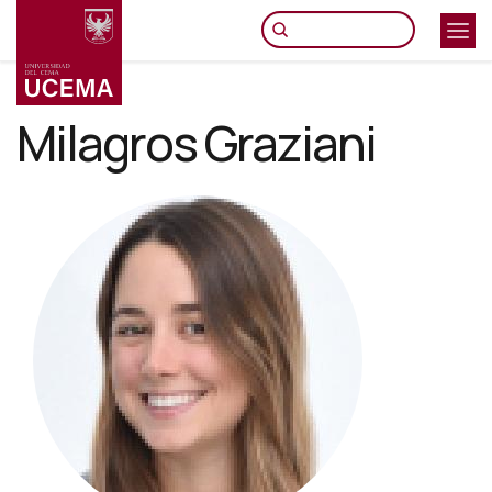
Pasar
al
contenido
principal
Milagros Graziani