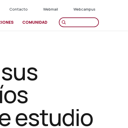
Contacto
Webmail
Webcampus
CIONES
COMUNIDAD
 sus
íos
e estudio