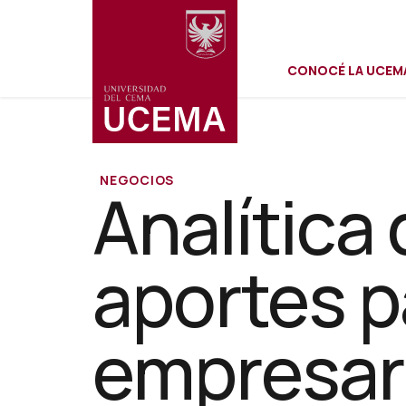
Menú
Pasar
al
contenido
CONOCÉ LA UCEM
principal
secundar
NEGOCIOS
Analítica
aportes p
empresari