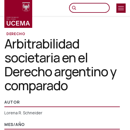
Pasar
al
contenido
principal
DERECHO
Arbitrabilidad
societaria en el
Derecho argentino y
comparado
AUTOR
Lorena R. Schneider
MES/AÑO