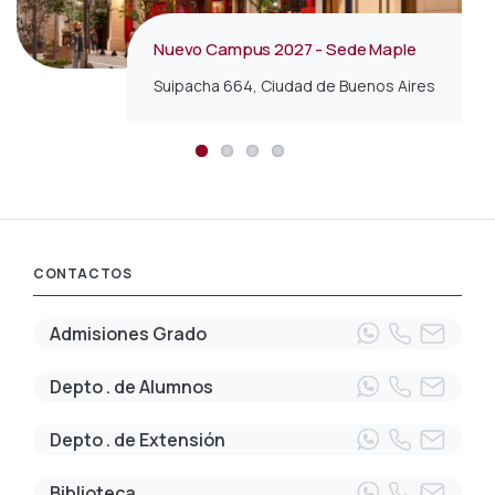
Sede Reconquista
Sede Central
Nuevo Campus 2027 - Sede Maple
Sede Alem
Reconquista 775, Ciudad de Buenos Aires
Av. Córdoba 374, Ciudad de Buenos Aires
Suipacha 664, Ciudad de Buenos Aires
Sobre Av. Leandro N. Alem 882
CONTACTOS
Admisiones Grado
Depto . de Alumnos
Depto . de Extensión
Biblioteca