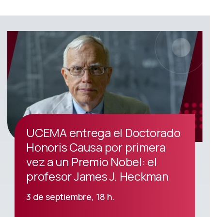
UCEMA entrega el Doctorado
Honoris Causa por primera
vez a un Premio Nobel: el
profesor James J. Heckman
3 de septiembre, 18 h.