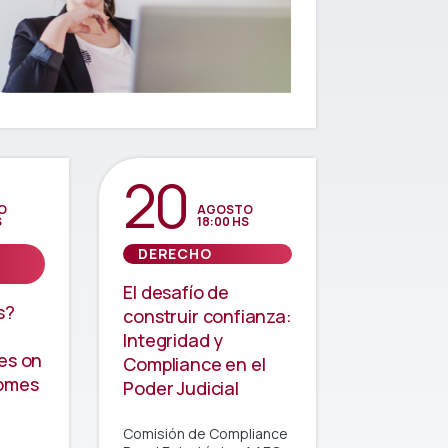
20
O
AGOSTO
S
18:00 HS
DERECHO
El desafío de
s?
construir confianza:
Integridad y
es on
Compliance en el
comes
Poder Judicial
Comisión de Compliance