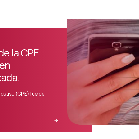
de la CPE
 en
cada.
jecutivo (CPE) fue de