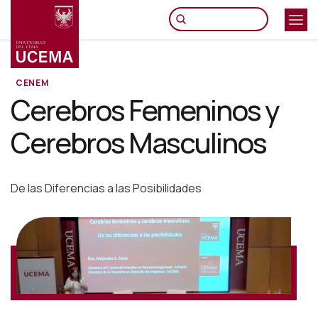
Pasar
al
contenido
principal
CENEM
Cerebros Femeninos y
Cerebros Masculinos
De las Diferencias a las Posibilidades