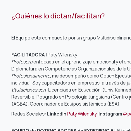
¿Quiénes lo dictan/facilitan?
El Equipo está compuesto por un grupo Multidisciplinario
FACILITADORA |
Paty Wilensky
Profesora
enfocada en el aprendizaje emocional y el en
Diplomatura en Competencias Organizacionales de la 
Profesionalmente
, me desempeño como Coach Ejecutiv
individual. Soy capacitadora en empresas, a través de
titulaciones son:
Licenciada en Educación (Univ. Kennedy
Reversible, Posgrado en Psicologìa Junguiana (Centro j
(AGBA), Coordinador de Equipos sistémicos (ESA)
Redes Sociales:
LinkedIn
Paty Wilensky
Instagram
@pa
EQUIPO de POTENCIADORES de EXPERIENCIA |
Al fac