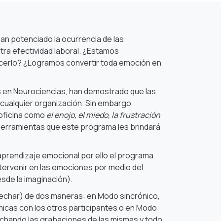
an potenciado la ocurrencia de las
tra efectividad
laboral. ¿Estamos
cerlo? ¿Logramos convertir toda emoción en
s en Neurociencias, han demostrado que las
 cualquier organización. Sin embargo
 oficina como
el enojo, el miedo, la frustración
herramientas que este programa les brindará
aprendizaje emocional por ello el programa
tervenir en las emociones por medio del
esde la imaginación).
vechar) de dos maneras: en Modo sincrónico,
micas con los otros participantes o en Modo
ovechando las grabaciones de las mismas y todo