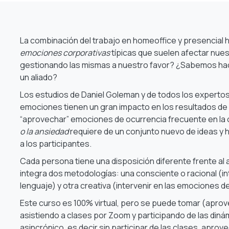
La combinación del trabajo en homeoffice y presencial h
emociones corporativas
típicas que suelen afectar nues
gestionando las mismas a nuestro favor? ¿Sabemos ha
un aliado?
Los estudios de Daniel Goleman y de todos los experto
emociones tienen un gran impacto en los resultados de
“aprovechar” emociones de ocurrencia frecuente en la
o la ansiedad
requiere de un conjunto nuevo de ideas y 
a los participantes.
Cada persona tiene una disposición diferente frente al 
integra dos metodologías: una consciente o racional (in
lenguaje) y otra creativa (intervenir en las emociones d
Este curso es 100% virtual, pero se puede tomar (apro
asistiendo a clases por Zoom y participando de las diná
asincrónico, es decir sin participar de las clases, apr