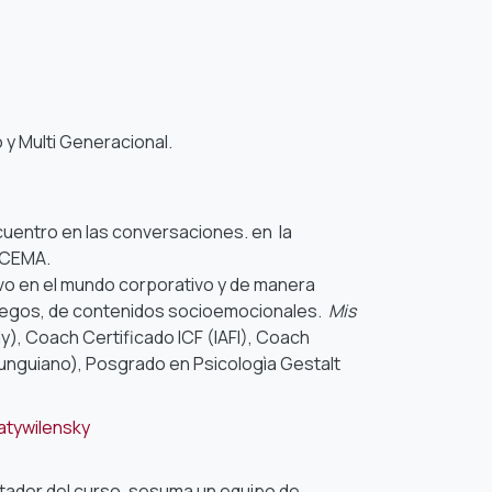
 y Multi Generacional.
cuentro en las conversaciones. en la
UCEMA.
o en el mundo corporativo y de manera
 juegos, de contenidos socioemocionales.
Mis
), Coach Certificado ICF (IAFI), Coach
unguiano), Posgrado en Psicologìa Gestalt
tywilensky
ilitador del curso, sesuma un equipo de