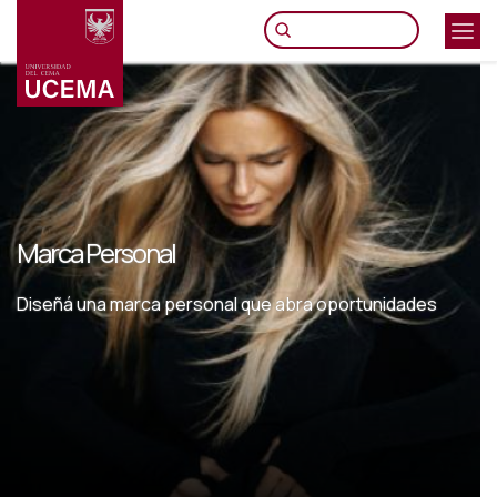
Pasar
al
contenido
principal
Marca Personal
Diseñá una marca personal que abra oportunidades