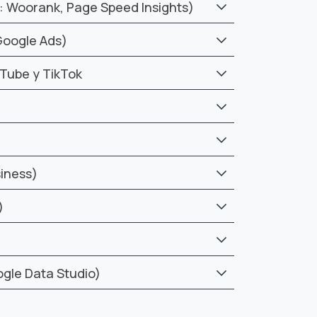
: Woorank, Page Speed Insights)
Google Ads)
uTube y TikTok
iness)
)
ogle Data Studio)