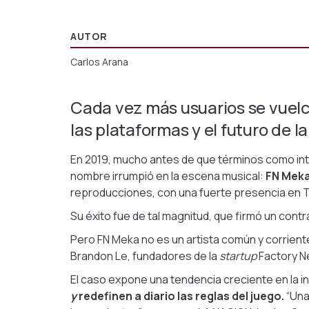
AUTOR
Carlos Arana
Cada vez más usuarios se vuelca
las plataformas y el futuro de l
En 2019, mucho antes de que términos como intel
nombre irrumpió en la escena musical:
FN Meka
reproducciones, con una fuerte presencia en T
Su éxito fue de tal magnitud, que firmó un con
Pero FN Meka no es un artista común y corriente
Brandon Le, fundadores de la
startup
Factory N
El caso expone una tendencia creciente en la in
y
redefinen
a
diario las reglas del juego.
“Una