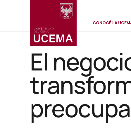
Menú
Pasar
al
contenido
CONOCÉ LA UCEM
principal
secundar
El negoci
transform
preocupa 