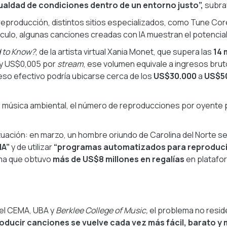
ualdad de condiciones dentro de un entorno justo”,
subray
r reproducción, distintos sitios especializados, como Tune Co
culo, algunas canciones creadas con IA muestran el potencia
 to Know?
, de la artista virtual Xania Monet, que supera las
14 
y US$0,005 por
stream
, ese volumen equivale a ingresos bru
eso efectivo podría ubicarse cerca de los
US$30.000
a
US$50
o música ambiental, el número de reproducciones por oyente 
ación: en marzo, un hombre oriundo de Carolina del Norte se d
IA”
y de utilizar
“programas automatizados para reproducir
tima que obtuvo
más de US$8 millones en regalías
en platafo
del CEMA, UBA y
Berklee College of Music,
el problema no reside
oducir canciones se vuelve cada vez más fácil, barato y