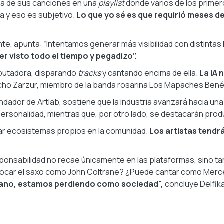
na de sus canciones en una
playlist
donde varios de los prim
a y eso es subjetivo.
Lo que yo sé es que requirió meses d
ente, apunta: “Intentamos generar más visibilidad con distint
r visto todo el tiempo y pegadizo”.
mputadora, disparando
tracks
y cantando encima de ella.
La IA 
acho Zarzur, miembro de la banda rosarina Los Mapaches Bené
undador de Artlab, sostiene que la industria avanzará hacia un
ersonalidad, mientras que, por otro lado, se destacarán prod
erar ecosistemas propios en la comunidad.
Los artistas tendr
sponsabilidad no recae únicamente en las plataformas, sino t
 tocar el saxo como John Coltrane? ¿Puede cantar como Me
umano, estamos perdiendo como sociedad",
concluye Delfika