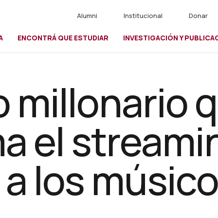
Alumni
Institucional
Donar
A
ENCONTRÁ QUE ESTUDIAR
INVESTIGACIÓN Y PUBLICA
io
o millonario 
a el streami
a los músic