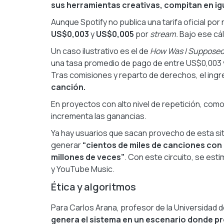
sus herramientas creativas, compitan en ig
Aunque Spotify no publica una tarifa oficial po
US$0,003
y
US$0,005
por
stream.
Bajo ese cál
Un caso ilustrativo es el de
How Was I Supposed
una tasa promedio de pago de entre US$0,003 
Tras comisiones y reparto de derechos, el ingr
canción.
En proyectos con alto nivel de repetición, com
incrementa las ganancias.
Ya hay usuarios que sacan provecho de esta situ
generar
“cientos de miles de canciones con 
millones de veces”
. Con este circuito, se es
y YouTube Music.
Ética y algoritmos
Para Carlos Arana, profesor de la Universidad 
genera el sistema en un escenario donde pr