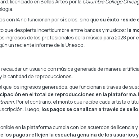
rd, licenciado en Bellas Artes por la
Columbia College Chica
logía.
s con IA no funcionan por sí solos, sino que
su éxito reside 
ecto que despierta incertidumbre entre bandas y músicos:
la m
os ingresos de los profesionales de la música para 2028 por 
gún un reciente informe de la Unesco.
 recaudar un usuario con música generada de manera artifici
y la cantidad de reproducciones.
el que los ingresos generados, que funcionan a través de susc
icipación en el total de reproducciones en la plataforma.
tream.
Por el contrario, el monto que recibe cada artista o ti
uscripción. Luego,
los pagos se canalizan a través de sello
onible en la plataforma cumpla con los acuerdos de licencia y 
 los pagos reflejen la escucha genuina de los usuarios 