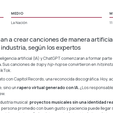
MEDIO
M
La Nación
1
n a crear canciones de manera artificial 
a industria, según los expertos
igencia artificial (IA) y ChatGPT comenzaran a formar parte d
.
Sus canciones de
trap
y
hip-hop
se convirtieron en
hits
inst
ikTok.
trato con Capitol Records, una reconocida discográfica. Hoy, 
, sino un
rapero virtual generado con IA.
¿Los responsables
ew.
dustria musical:
proyectos musicales sin una identidad rea
 persona promedio con buen gusto y paciencia puede llegar