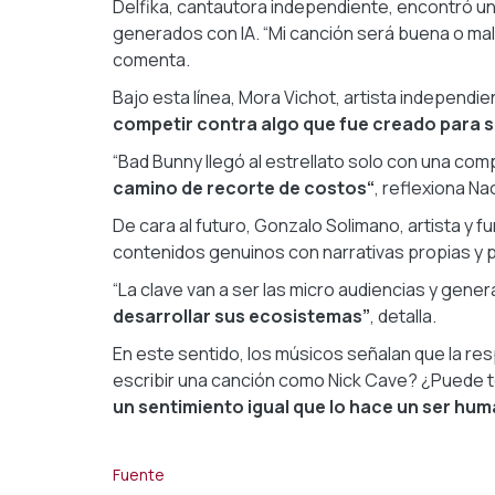
Delfika, cantautora independiente, encontró u
generados con IA. “Mi canción será buena o mal
comenta.
Bajo esta línea, Mora Vichot, artista independi
competir contra algo que fue creado para se
“Bad Bunny llegó al estrellato solo con una co
camino de recorte de costos“
, reflexiona N
De cara al futuro, Gonzalo Solimano, artista y f
contenidos genuinos con narrativas propias y p
“La clave van a ser las micro audiencias y gen
desarrollar sus ecosistemas”
, detalla.
En este sentido, los músicos señalan que la re
escribir una canción como Nick Cave? ¿Puede
un sentimiento igual que lo hace un ser h
Fuente