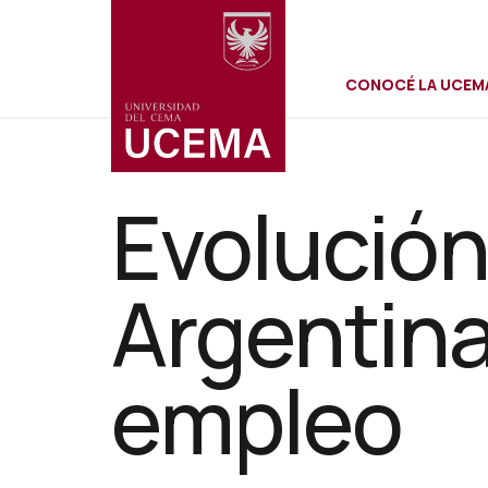
Menú
Pasar
al
contenido
CONOCÉ LA UCEM
principal
secundar
Evolución
Argentina
empleo