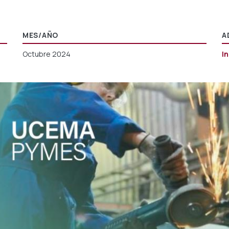
MES/AÑO
A
Octubre 2024
I