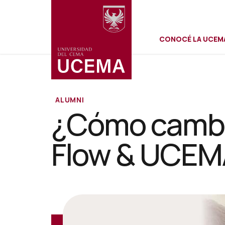
Menú
Pasar
al
contenido
CONOCÉ LA UCEM
principal
secundar
ALUMNI
¿Cómo cambia
Flow & UCEM