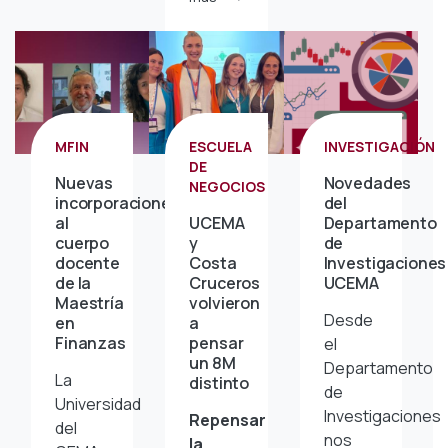
MFIN
ESCUELA
INVESTIGACIÓN
DE
Nuevas
Novedades
NEGOCIOS
incorporaciones
del
al
UCEMA
Departamento
cuerpo
y
de
docente
Costa
Investigaciones
de la
Cruceros
UCEMA
Maestría
volvieron
Desde
en
a
Finanzas
pensar
el
un 8M
Departamento
La
distinto
de
Universidad
Investigaciones
Repensar
del
nos
la