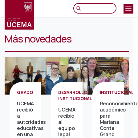
Pasar
al
contenido
principal
Más novedades
GRADO
DESARROLLO
INSTITUCIONAL
INSTITUCIONAL
UCEMA
Reconocimient
recibió
UCEMA
académico
a
recibió
para
autoridades
al
Mariana
educativas
equipo
Conte
en una
legal
Grand