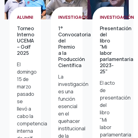
ALUMNI
INVESTIGACIÓN
INVESTIGACIÓN
Torneo
1°
Presentación
Interno
Convocatoria
del
UCEMA
del
libro
– Golf
Premio
"Mi
2025
a la
labor
Producción
parlamentaria
El
Científica
2023-
25"
domingo
La
15 de
El acto
investigación
marzo
de
es una
pasado
presentación
función
se
del
esencial
llevó a
libro
en el
cabo la
"Mi
quehacer
competencia
labor
institucional
interna
parlamentaria
de la