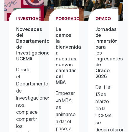
INVESTIGACIÓN
POSGRADO
GRADO
Novedades
Le
Jornadas
del
damos
de
Departamento
la
Inmersión
de
bienvenida
para
Investigaciones
a
los
UCEMA
nuestras
ingresantes
nuevas
de
Desde
camadas
Grado
del
2026
el
MBA
Departamento
Del 11 al
de
Empezar
13 de
Investigaciones
un MBA
marzo
nos
es
en la
complace
animarse
UCEMA
compartir
a dar el
se
los
paso, a
desarrollaron