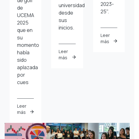
de golf
2023-
universidad
de
25".
desde
UCEMA
sus
2025
inicios.
que en
Leer
su
más
momento
Leer
había
más
sido
aplazada
por
cues
Leer
más