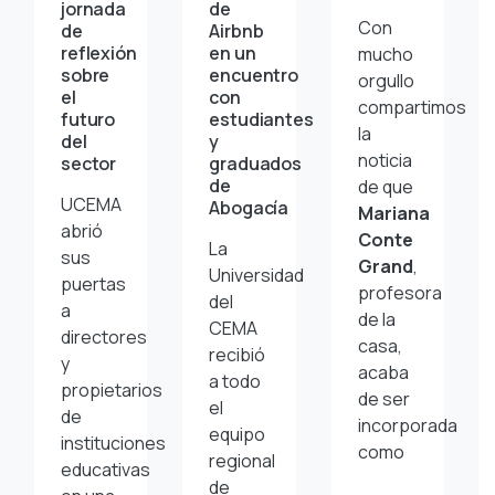
jornada
de
Con
de
Airbnb
reflexión
en un
mucho
sobre
encuentro
orgullo
el
con
compartimos
futuro
estudiantes
la
del
y
noticia
sector
graduados
de
de que
UCEMA
Abogacía
Mariana
abrió
Conte
La
sus
Grand
,
Universidad
puertas
profesora
del
a
de la
CEMA
directores
casa,
recibió
y
acaba
a todo
propietarios
de ser
el
de
incorporada
equipo
instituciones
como
regional
educativas
de