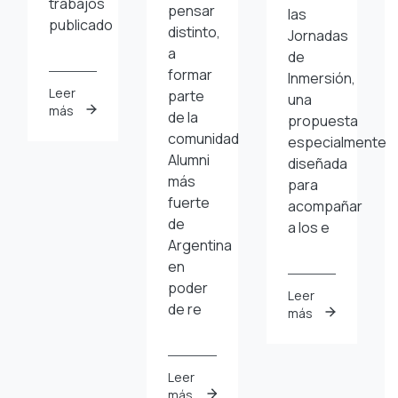
trabajos
pensar
las
publicado
distinto,
Jornadas
a
de
formar
Inmersión,
Leer
parte
una
más
de la
propuesta
comunidad
especialmente
Alumni
diseñada
más
para
fuerte
acompañar
de
a los e
Argentina
en
poder
Leer
de re
más
Leer
más