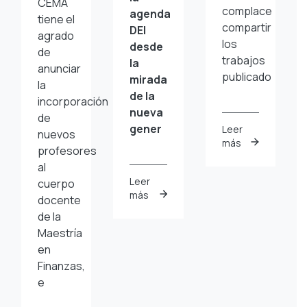
CEMA
complace
agenda
tiene el
compartir
DEI
agrado
los
desde
de
trabajos
la
anunciar
publicado
mirada
la
de la
incorporación
nueva
de
gener
Leer
nuevos
más
profesores
al
Leer
cuerpo
más
docente
de la
Maestría
en
Finanzas,
e