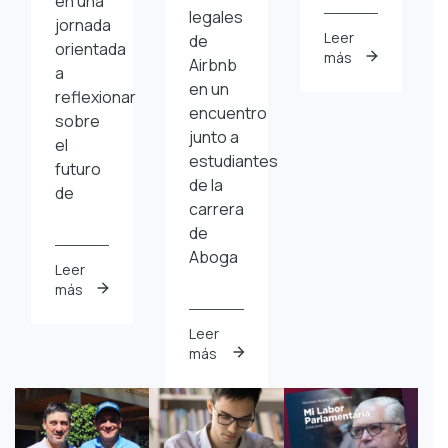
en una
legales
jornada
Leer
de
orientada
más
Airbnb
a
en un
reflexionar
encuentro
sobre
junto a
el
estudiantes
futuro
de la
de
carrera
de
Aboga
Leer
más
Leer
más