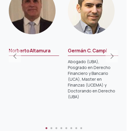
Norberto Altamura
Germán C. Campi
J
Abogado (UBA),
D
Posgrado en Derecho
D
Financiero y Bancario
Fi
(UCA), Master en
E
Finanzas (UCEMA) y
M
Doctorando en Derecho
D
(UBA)
MS
E
S