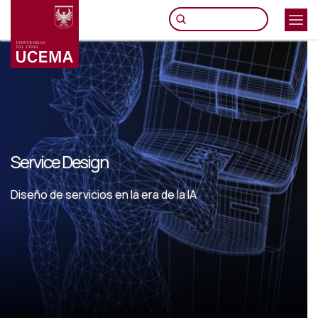
Pasar
al
contenido
principal
Service Design
Diseño de servicios en la era de la IA